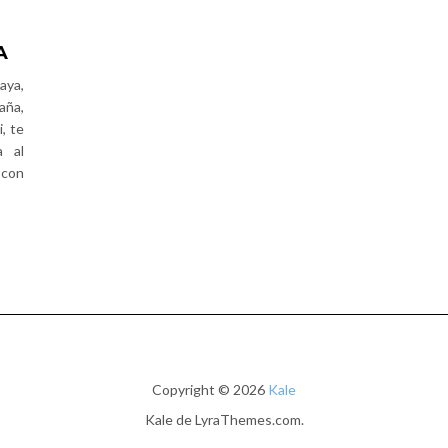
A
aya,
aña,
, te
a al
 con
Copyright © 2026
Kale
Kale
de LyraThemes.com.