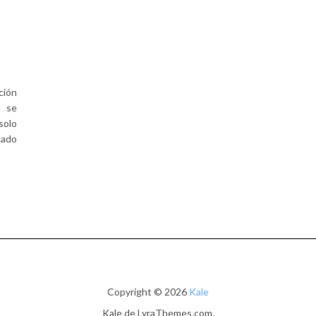
ción
e se
solo
cado
Copyright © 2026
Kale
Kale
de LyraThemes.com.