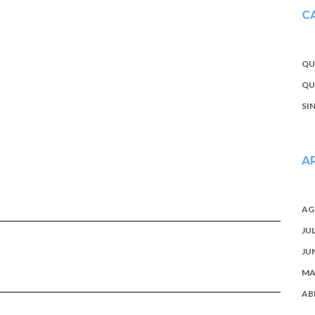
C
QU
QU
SI
A
AG
JU
JU
MA
AB