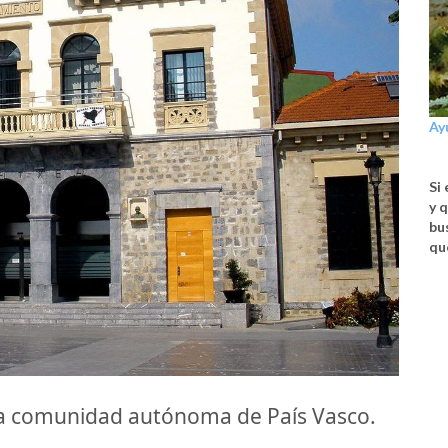
Ay
Si
y 
bu
qu
la comunidad autónoma de País Vasco.