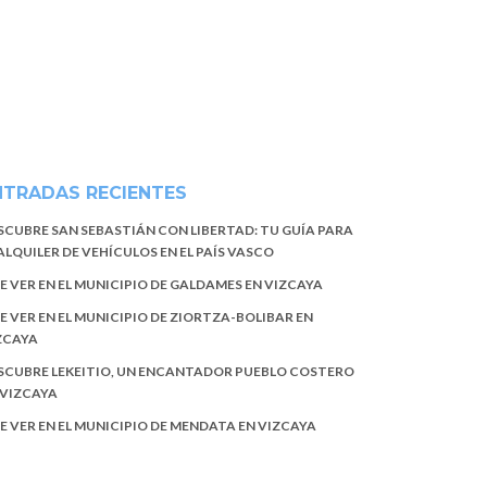
NTRADAS RECIENTES
SCUBRE SAN SEBASTIÁN CON LIBERTAD: TU GUÍA PARA
 ALQUILER DE VEHÍCULOS EN EL PAÍS VASCO
E VER EN EL MUNICIPIO DE GALDAMES EN VIZCAYA
E VER EN EL MUNICIPIO DE ZIORTZA-BOLIBAR EN
ZCAYA
SCUBRE LEKEITIO, UN ENCANTADOR PUEBLO COSTERO
 VIZCAYA
E VER EN EL MUNICIPIO DE MENDATA EN VIZCAYA