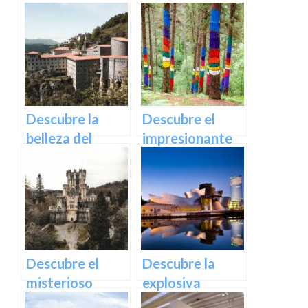
Descubre la vida
de la cascada de
de las aves en
Gujuli en Álava,
plena
un paraíso
naturaleza
escondido en el
vasca en
norte de España
Euskadi
Descubre la
Descubre el
belleza del
impresionante
Santuario de
arte natural del
Arantzazu en
Bosque de Oma
Guipuzcoa –
en Vizcaya
Guía turística y
cultural
Descubre el
Descubre la
misterioso
explosiva
encanto del
arquitectura del