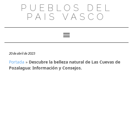
Saltar
PUEBLOS DEL
al
PAIS VASCO
contenido
Cambiar modo de navegación
20 de abril de 2023
Portada
»
Descubre la belleza natural de Las Cuevas de
Pozalagua: Información y Consejos.