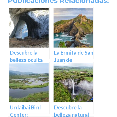
Publicaciones Relacionadas:
Descubre la
La Ermita de San
belleza oculta
Juan de
de Guipuzcoa en
Gaztelugatxe:
las Cuevas de
Historia, Ruta y
Oñati
Experiencia
Inolvidable en
Euskadi
Urdaibai Bird
Descubre la
Center:
belleza natural