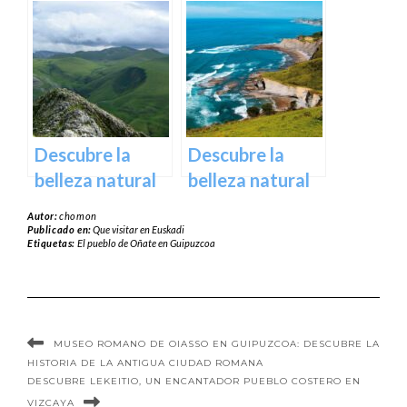
arquitectura del
espectacularidad
Museo
del Puente
Guggenheim
Colgante de
Bilbao | Visita
Vizcaya
imprescindible
Descubre la
Descubre la
belleza natural
belleza natural
del Parque
de Guipuzcoa a
Autor:
chomon
Natural de
través de
Publicado en:
Que visitar en Euskadi
Etiquetas:
El pueblo de Oñate en Guipuzcoa
Aralar en tu
Geoparkea
próxima
escapada
MUSEO ROMANO DE OIASSO EN GUIPUZCOA: DESCUBRE LA
HISTORIA DE LA ANTIGUA CIUDAD ROMANA
DESCUBRE LEKEITIO, UN ENCANTADOR PUEBLO COSTERO EN
VIZCAYA