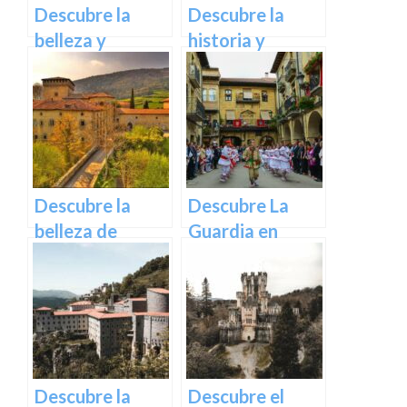
Descubre la
Descubre la
belleza y
historia y
encanto del
belleza del
pintoresco
pueblo de
pueblo de
Guernika en
Pasaia en
Vizcaya – Guía
Guipúzcoa
turística
completa
Descubre la
Descubre La
belleza de
Guardia en
Quejana: Un
Álava: Pueblo
pintoresco
con encanto y
pueblo en Álava.
tradición
Descubre la
Descubre el