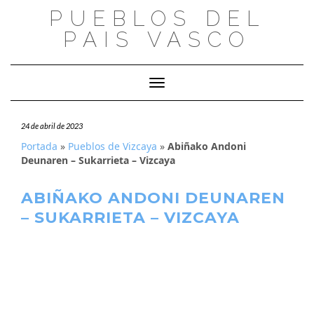
Saltar
PUEBLOS DEL
al
PAIS VASCO
contenido
Cambiar modo de navegación
24 de abril de 2023
Portada
»
Pueblos de Vizcaya
»
Abiñako Andoni
Deunaren – Sukarrieta – Vizcaya
ABIÑAKO ANDONI DEUNAREN
– SUKARRIETA – VIZCAYA