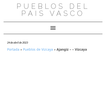
Saltar
PUEBLOS DEL
al
PAIS VASCO
contenido
Cambiar modo de navegación
24 de abril de 2023
Portada
»
Pueblos de Vizcaya
»
Ajangiz – – Vizcaya