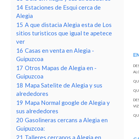
14
Estaciones de Esqui cerca de
Alegia
15
A que distacia Alegia esta de Los
sitios turisticos que igual te apetece
ver
16
Casas en venta en Alegia -
E
Guipuzcoa
DE
17
Otros Mapas de Alegia en -
ALQ
Guipuzcoa
QU
18
Mapa Satelite de Alegia y sus
QU
alrededores
DE
19
Mapa Normal google de Alegia y
VI
sus alrededores
QU
20
Gasolineras cercans a Alegia en
Guipuzcoa:
21
Talleres cercanos a Alegia en