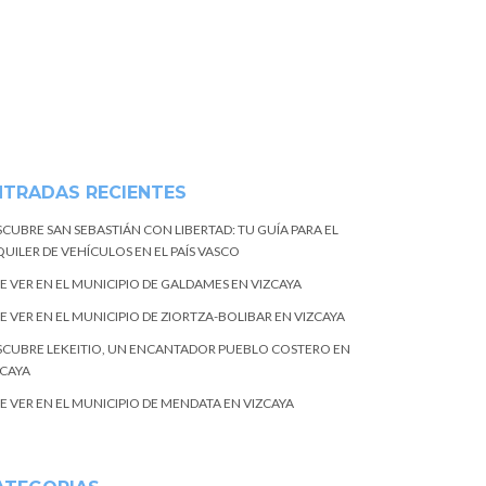
NTRADAS RECIENTES
SCUBRE SAN SEBASTIÁN CON LIBERTAD: TU GUÍA PARA EL
UILER DE VEHÍCULOS EN EL PAÍS VASCO
E VER EN EL MUNICIPIO DE GALDAMES EN VIZCAYA
E VER EN EL MUNICIPIO DE ZIORTZA-BOLIBAR EN VIZCAYA
SCUBRE LEKEITIO, UN ENCANTADOR PUEBLO COSTERO EN
ZCAYA
E VER EN EL MUNICIPIO DE MENDATA EN VIZCAYA