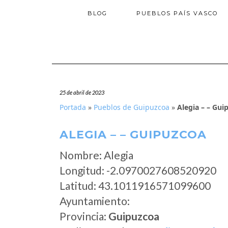
BLOG
PUEBLOS PAÍS VASCO
25 de abril de 2023
Portada
»
Pueblos de Guipuzcoa
»
Alegia – – Gui
ALEGIA – – GUIPUZCOA
Nombre: Alegia
Longitud: -2.0970027608520920
Latitud: 43.1011916571099600
Ayuntamiento:
Provincia:
Guipuzcoa