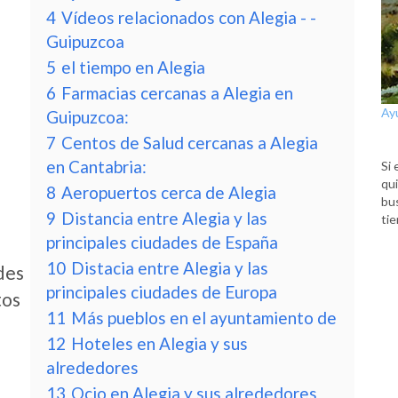
4
Vídeos relacionados con Alegia - -
Guipuzcoa
5
el tiempo en Alegia
6
Farmacias cercanas a Alegia en
Ay
Guipuzcoa:
7
Centos de Salud cercanas a Alegia
en Cantabria:
Si 
qui
8
Aeropuertos cerca de Alegia
bu
9
Distancia entre Alegia y las
tie
principales ciudades de España
10
Distacia entre Alegia y las
des
principales ciudades de Europa
tos
11
Más pueblos en el ayuntamiento de
12
Hoteles en Alegia y sus
alrededores
13
Ocio en Alegia y sus alrededores