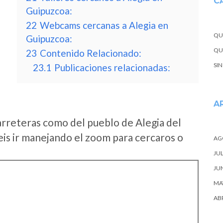
C
Guipuzcoa:
22
Webcams cercanas a Alegia en
QU
Guipuzcoa:
QUE
23
Contenido Relacionado:
SI
23.1
Publicaciones relacionadas:
A
arreteras como del pueblo de Alegia del
s ir manejando el zoom para cercaros o
AG
JUL
JU
MA
ABR