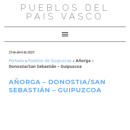
Saltar
PUEBLOS DEL
al
PAIS VASCO
contenido
Cambiar modo de navegación
25 de abril de 2023
Portada
»
Pueblos de Guipuzcoa
»
Añorga –
Donostia/San Sebastián – Guipuzcoa
AÑORGA – DONOSTIA/SAN
SEBASTIÁN – GUIPUZCOA