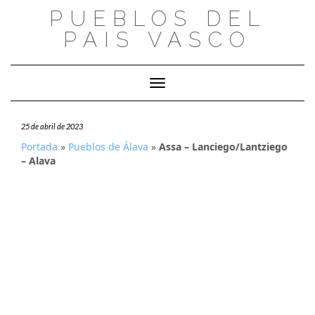
Saltar
PUEBLOS DEL
al
PAIS VASCO
contenido
Cambiar modo de navegación
25 de abril de 2023
Portada
»
Pueblos de Álava
»
Assa – Lanciego/Lantziego
– Alava