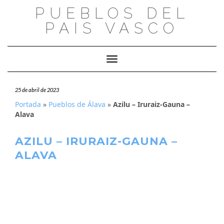
Saltar
PUEBLOS DEL
al
PAIS VASCO
contenido
Cambiar modo de navegación
25 de abril de 2023
Portada
»
Pueblos de Álava
»
Azilu – Iruraiz-Gauna –
Alava
AZILU – IRURAIZ-GAUNA –
ALAVA