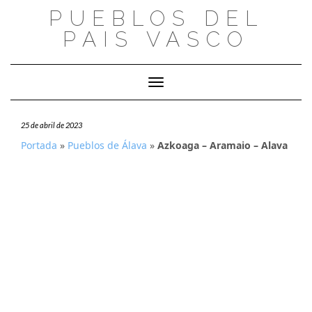
Saltar
PUEBLOS DEL
al
PAIS VASCO
contenido
Cambiar modo de navegación
25 de abril de 2023
Portada
»
Pueblos de Álava
»
Azkoaga – Aramaio – Alava