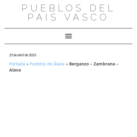
Saltar
PUEBLOS DEL
al
PAIS VASCO
contenido
Cambiar modo de navegación
25 de abril de 2023
Portada
»
Pueblos de Álava
»
Berganzo – Zambrana –
Alava