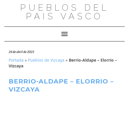
Saltar
PUEBLOS DEL
al
PAIS VASCO
contenido
Cambiar modo de navegación
24 de abril de 2023
Portada
»
Pueblos de Vizcaya
»
Berrio-Aldape – Elorrio –
Vizcaya
BERRIO-ALDAPE – ELORRIO –
VIZCAYA