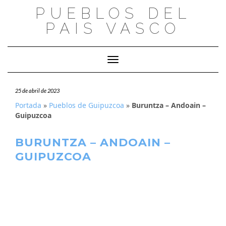
Saltar
PUEBLOS DEL
al
PAIS VASCO
contenido
Cambiar modo de navegación
25 de abril de 2023
Portada
»
Pueblos de Guipuzcoa
»
Buruntza – Andoain –
Guipuzcoa
BURUNTZA – ANDOAIN –
GUIPUZCOA