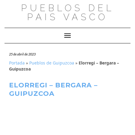
Saltar
PUEBLOS DEL
al
PAIS VASCO
contenido
Cambiar modo de navegación
25 de abril de 2023
Portada
»
Pueblos de Guipuzcoa
»
Elorregi – Bergara –
Guipuzcoa
ELORREGI – BERGARA –
GUIPUZCOA