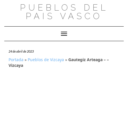
Saltar
PUEBLOS DEL
al
PAIS VASCO
contenido
Cambiar modo de navegación
24 de abril de 2023
Portada
»
Pueblos de Vizcaya
»
Gautegiz Arteaga – –
Vizcaya