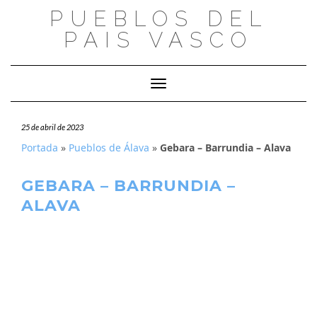
Saltar
PUEBLOS DEL
al
PAIS VASCO
contenido
Cambiar modo de navegación
25 de abril de 2023
Portada
»
Pueblos de Álava
»
Gebara – Barrundia – Alava
GEBARA – BARRUNDIA –
ALAVA