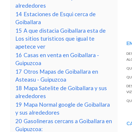
alrededores
14
Estaciones de Esqui cerca de
Goiballara
15
A que distacia Goiballara esta de
Los sitios turisticos que igual te
E
apetece ver
DE
16
Casas en venta en Goiballara -
ALQ
Guipuzcoa
QU
17
Otros Mapas de Goiballara en
QU
Asteasu - Guipuzcoa
DE
18
Mapa Satelite de Goiballara y sus
VI
alrededores
QU
19
Mapa Normal google de Goiballara
y sus alrededores
20
Gasolineras cercans a Goiballara en
C
Guipuzcoa: