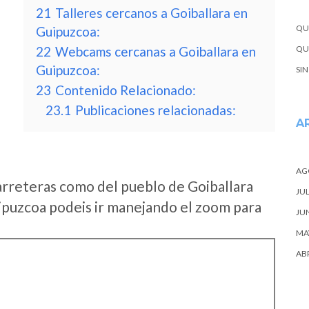
21
Talleres cercanos a Goiballara en
QU
Guipuzcoa:
22
Webcams cercanas a Goiballara en
QUE
Guipuzcoa:
SI
23
Contenido Relacionado:
23.1
Publicaciones relacionadas:
A
AG
arreteras como del pueblo de Goiballara
JUL
puzcoa podeis ir manejando el zoom para
JU
MA
ABR