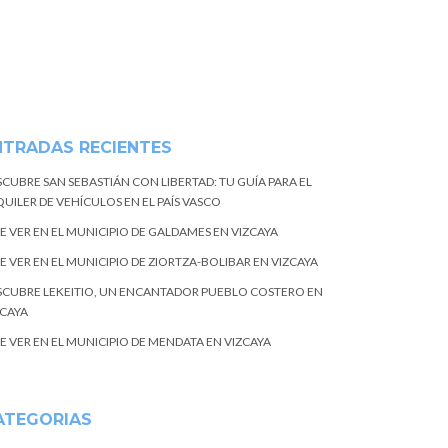
NTRADAS RECIENTES
SCUBRE SAN SEBASTIÁN CON LIBERTAD: TU GUÍA PARA EL
UILER DE VEHÍCULOS EN EL PAÍS VASCO
E VER EN EL MUNICIPIO DE GALDAMES EN VIZCAYA
E VER EN EL MUNICIPIO DE ZIORTZA-BOLIBAR EN VIZCAYA
SCUBRE LEKEITIO, UN ENCANTADOR PUEBLO COSTERO EN
ZCAYA
E VER EN EL MUNICIPIO DE MENDATA EN VIZCAYA
ATEGORIAS