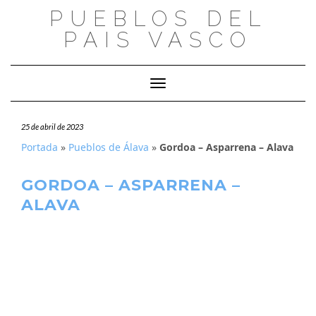
Saltar
PUEBLOS DEL
al
PAIS VASCO
contenido
Cambiar modo de navegación
25 de abril de 2023
Portada
»
Pueblos de Álava
»
Gordoa – Asparrena – Alava
GORDOA – ASPARRENA –
ALAVA