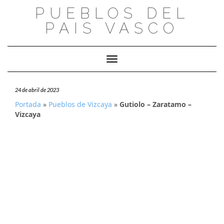
Saltar
PUEBLOS DEL
al
PAIS VASCO
contenido
Cambiar modo de navegación
24 de abril de 2023
Portada
»
Pueblos de Vizcaya
»
Gutiolo – Zaratamo –
Vizcaya