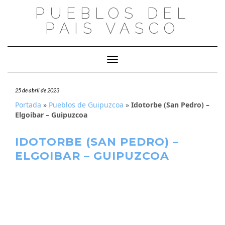
Saltar
PUEBLOS DEL
al
PAIS VASCO
contenido
Cambiar modo de navegación
25 de abril de 2023
Portada
»
Pueblos de Guipuzcoa
»
Idotorbe (San Pedro) –
Elgoibar – Guipuzcoa
IDOTORBE (SAN PEDRO) –
ELGOIBAR – GUIPUZCOA