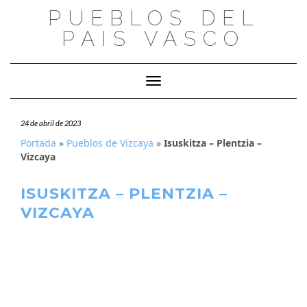
Saltar
PUEBLOS DEL
al
PAIS VASCO
contenido
Cambiar modo de navegación
24 de abril de 2023
Portada
»
Pueblos de Vizcaya
»
Isuskitza – Plentzia –
Vizcaya
ISUSKITZA – PLENTZIA –
VIZCAYA