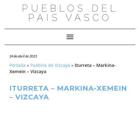
Saltar
PUEBLOS DEL
al
PAIS VASCO
contenido
Cambiar modo de navegación
24 de abril de 2023
Portada
»
Pueblos de Vizcaya
»
Iturreta – Markina-
Xemein – Vizcaya
ITURRETA – MARKINA-XEMEIN
– VIZCAYA