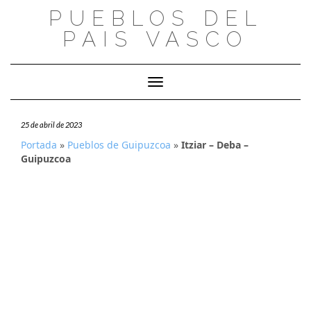
Saltar
PUEBLOS DEL
al
PAIS VASCO
contenido
Cambiar modo de navegación
25 de abril de 2023
Portada
»
Pueblos de Guipuzcoa
»
Itziar – Deba –
Guipuzcoa