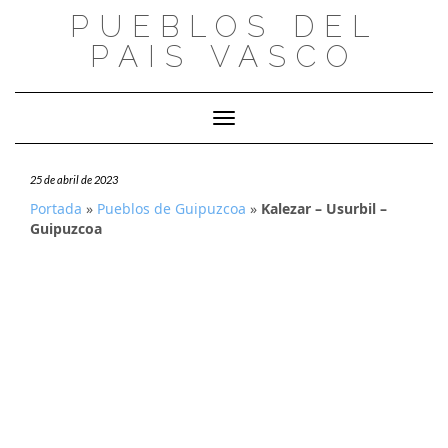
Saltar
PUEBLOS DEL
al
PAIS VASCO
contenido
Cambiar modo de navegación
25 de abril de 2023
Portada
»
Pueblos de Guipuzcoa
»
Kalezar – Usurbil –
Guipuzcoa