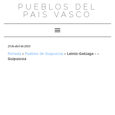
Saltar
PUEBLOS DEL
al
PAIS VASCO
contenido
Cambiar modo de navegación
25 de abril de 2023
Portada
»
Pueblos de Guipuzcoa
»
Leintz-Gatzaga – –
Guipuzcoa