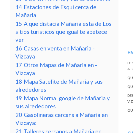
14
Estaciones de Esqui cerca de
Mañaria
15
A que distacia Mañaria esta de Los
sitios turisticos que igual te apetece
ver
16
Casas en venta en Mañaria -
E
Vizcaya
DE
17
Otros Mapas de Mañaria en -
ALQ
Vizcaya
QU
18
Mapa Satelite de Mañaria y sus
QU
alrededores
DE
19
Mapa Normal google de Mañaria y
VI
sus alrededores
QU
20
Gasolineras cercans a Mañaria en
Vizcaya:
21
Talleres cercanos a Mañaria en