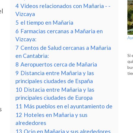
4
Vídeos relacionados con Mañaria - -
el
Vizcaya
5
el tiempo en Mañaria
6
Farmacias cercanas a Mañaria en
Ay
Vizcaya:
7
Centos de Salud cercanas a Mañaria
en Cantabria:
Si 
qui
8
Aeropuertos cerca de Mañaria
bu
9
Distancia entre Mañaria y las
tie
principales ciudades de España
10
Distacia entre Mañaria y las
principales ciudades de Europa
11
Más pueblos en el ayuntamiento de
s
12
Hoteles en Mañaria y sus
alrededores
13
Ocio en Mañaria y sus alrededores