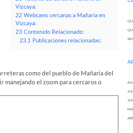
C
Vizcaya:
22
Webcams cercanas a Mañaria en
QU
Vizcaya:
QUE
23
Contenido Relacionado:
SI
23.1
Publicaciones relacionadas:
A
arreteras como del pueblo de Mañaria del
ir manejando el zoom para cercaros o
AG
JUL
JU
MA
ABR