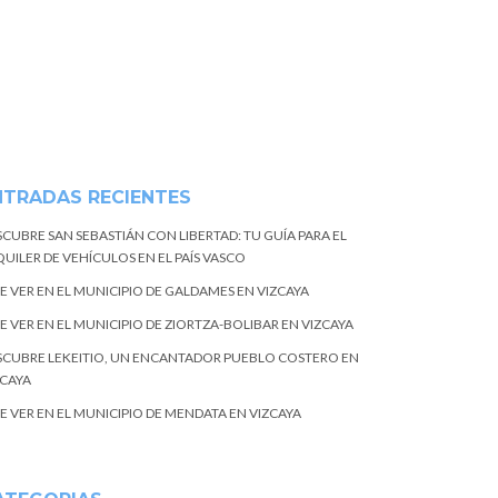
NTRADAS RECIENTES
SCUBRE SAN SEBASTIÁN CON LIBERTAD: TU GUÍA PARA EL
UILER DE VEHÍCULOS EN EL PAÍS VASCO
E VER EN EL MUNICIPIO DE GALDAMES EN VIZCAYA
E VER EN EL MUNICIPIO DE ZIORTZA-BOLIBAR EN VIZCAYA
SCUBRE LEKEITIO, UN ENCANTADOR PUEBLO COSTERO EN
ZCAYA
E VER EN EL MUNICIPIO DE MENDATA EN VIZCAYA