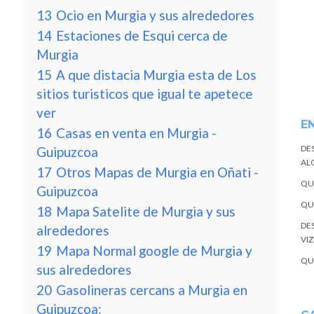
13
Ocio en Murgia y sus alrededores
14
Estaciones de Esqui cerca de
Murgia
15
A que distacia Murgia esta de Los
sitios turisticos que igual te apetece
ver
E
16
Casas en venta en Murgia -
DE
Guipuzcoa
ALQ
17
Otros Mapas de Murgia en Oñati -
QU
Guipuzcoa
QU
18
Mapa Satelite de Murgia y sus
DE
alrededores
VI
19
Mapa Normal google de Murgia y
QU
sus alrededores
20
Gasolineras cercans a Murgia en
Guipuzcoa: