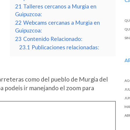
C
21
Talleres cercanos a Murgia en
Guipuzcoa:
QU
22
Webcams cercanas a Murgia en
Guipuzcoa:
QUE
23
Contenido Relacionado:
SI
23.1
Publicaciones relacionadas:
A
arreteras como del pueblo de Murgia del
AG
a podeis ir manejando el zoom para
JUL
JU
MA
ABR