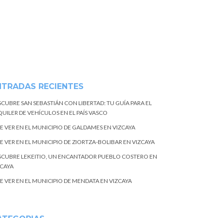
NTRADAS RECIENTES
SCUBRE SAN SEBASTIÁN CON LIBERTAD: TU GUÍA PARA EL
UILER DE VEHÍCULOS EN EL PAÍS VASCO
E VER EN EL MUNICIPIO DE GALDAMES EN VIZCAYA
E VER EN EL MUNICIPIO DE ZIORTZA-BOLIBAR EN VIZCAYA
SCUBRE LEKEITIO, UN ENCANTADOR PUEBLO COSTERO EN
ZCAYA
E VER EN EL MUNICIPIO DE MENDATA EN VIZCAYA