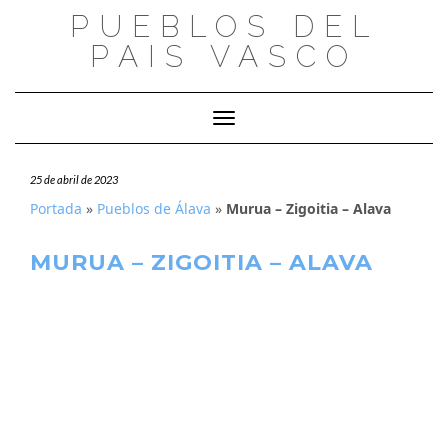
Saltar
PUEBLOS DEL
al
PAIS VASCO
contenido
Cambiar modo de navegación
25 de abril de 2023
Portada
»
Pueblos de Álava
»
Murua – Zigoitia – Alava
MURUA – ZIGOITIA – ALAVA