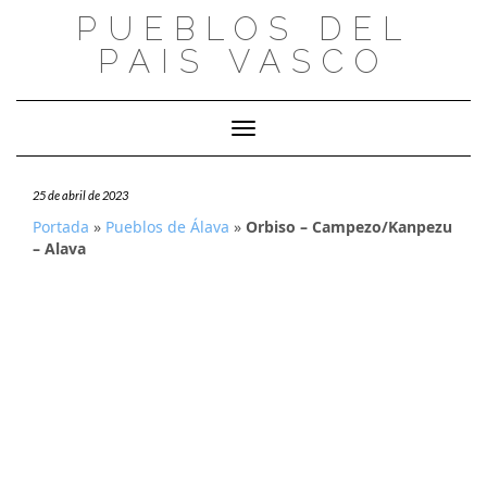
Saltar
PUEBLOS DEL
al
PAIS VASCO
contenido
Cambiar modo de navegación
25 de abril de 2023
Portada
»
Pueblos de Álava
»
Orbiso – Campezo/Kanpezu
– Alava