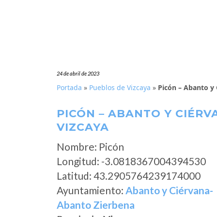
24 de abril de 2023
Portada
»
Pueblos de Vizcaya
»
Picón – Abanto y 
PICÓN – ABANTO Y CIÉRV
VIZCAYA
Nombre: Picón
Longitud: -3.0818367004394530
Latitud: 43.2905764239174000
Ayuntamiento:
Abanto y Ciérvana-
Abanto Zierbena