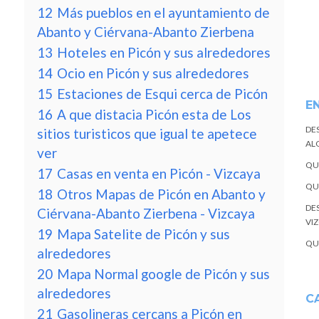
12
Más pueblos en el ayuntamiento de
Abanto y Ciérvana-Abanto Zierbena
13
Hoteles en Picón y sus alrededores
14
Ocio en Picón y sus alrededores
15
Estaciones de Esqui cerca de Picón
E
16
A que distacia Picón esta de Los
DE
sitios turisticos que igual te apetece
ALQ
ver
QU
17
Casas en venta en Picón - Vizcaya
QU
18
Otros Mapas de Picón en Abanto y
DE
Ciérvana-Abanto Zierbena - Vizcaya
VI
19
Mapa Satelite de Picón y sus
QU
alrededores
20
Mapa Normal google de Picón y sus
alrededores
C
21
Gasolineras cercans a Picón en