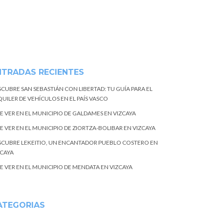
NTRADAS RECIENTES
SCUBRE SAN SEBASTIÁN CON LIBERTAD: TU GUÍA PARA EL
UILER DE VEHÍCULOS EN EL PAÍS VASCO
E VER EN EL MUNICIPIO DE GALDAMES EN VIZCAYA
E VER EN EL MUNICIPIO DE ZIORTZA-BOLIBAR EN VIZCAYA
SCUBRE LEKEITIO, UN ENCANTADOR PUEBLO COSTERO EN
ZCAYA
E VER EN EL MUNICIPIO DE MENDATA EN VIZCAYA
ATEGORIAS