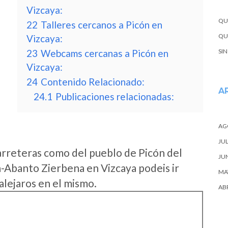
Vizcaya:
QU
22
Talleres cercanos a Picón en
QUE
Vizcaya:
23
Webcams cercanas a Picón en
SI
Vizcaya:
24
Contenido Relacionado:
A
24.1
Publicaciones relacionadas:
AG
JUL
arreteras como del pueblo de Picón del
JU
-Abanto Zierbena en Vizcaya podeis ir
MA
alejaros en el mismo.
ABR