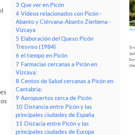
3
Que ver en Picón
el
4
Vídeos relacionados con Picón -
Abanto y Ciérvana-Abanto Zierbena -
Vizcaya
Ay
5
Elaboración del Queso Picón
Tresviso (1984)
Si 
qui
6
el tiempo en Picón
bu
7
Farmacias cercanas a Picón en
tie
Vizcaya:
8
Centos de Salud cercanas a Picón en
Cantabria:
des
9
Aeropuertos cerca de Picón
tos
10
Distancia entre Picón y las
principales ciudades de España
11
Distacia entre Picón y las
principales ciudades de Europa