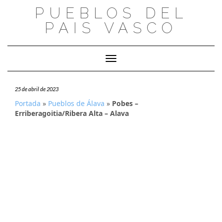
Saltar
PUEBLOS DEL
al
PAIS VASCO
contenido
Cambiar modo de navegación
25 de abril de 2023
Portada
»
Pueblos de Álava
»
Pobes –
Erriberagoitia/Ribera Alta – Alava