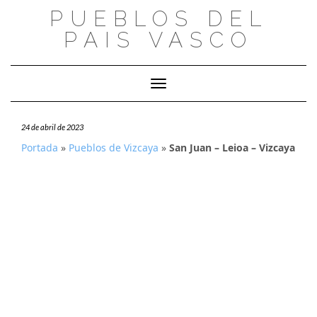
Saltar
PUEBLOS DEL
al
PAIS VASCO
contenido
Cambiar modo de navegación
24 de abril de 2023
Portada
»
Pueblos de Vizcaya
»
San Juan – Leioa – Vizcaya