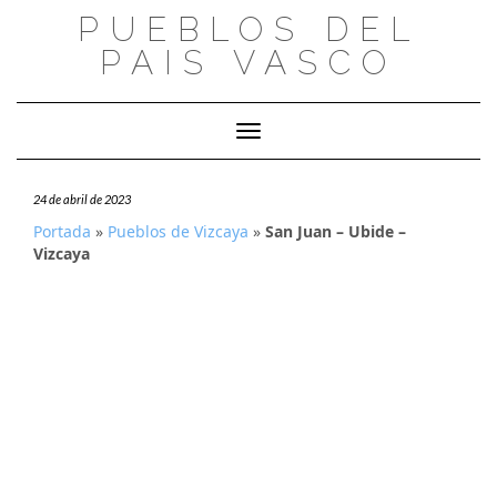
Saltar
PUEBLOS DEL
al
PAIS VASCO
contenido
Cambiar modo de navegación
24 de abril de 2023
Portada
»
Pueblos de Vizcaya
»
San Juan – Ubide –
Vizcaya