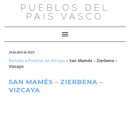
Saltar
PUEBLOS DEL
al
PAIS VASCO
contenido
Cambiar modo de navegación
24 de abril de 2023
Portada
»
Pueblos de Vizcaya
»
San Mamés – Zierbena –
Vizcaya
SAN MAMÉS – ZIERBENA –
VIZCAYA