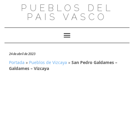
Saltar
PUEBLOS DEL
al
PAIS VASCO
contenido
Cambiar modo de navegación
24 de abril de 2023
Portada
»
Pueblos de Vizcaya
»
San Pedro Galdames –
Galdames – Vizcaya