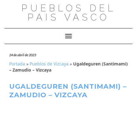
Saltar
PUEBLOS DEL
al
PAIS VASCO
contenido
Cambiar modo de navegación
24 de abril de 2023
Portada
»
Pueblos de Vizcaya
»
Ugaldeguren (Santimami)
– Zamudio – Vizcaya
UGALDEGUREN (SANTIMAMI) –
ZAMUDIO – VIZCAYA