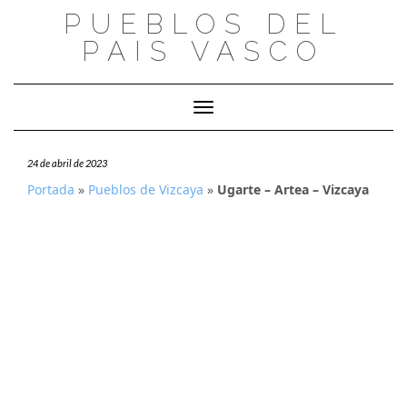
Saltar
PUEBLOS DEL
al
PAIS VASCO
contenido
Cambiar modo de navegación
24 de abril de 2023
Portada
»
Pueblos de Vizcaya
»
Ugarte – Artea – Vizcaya