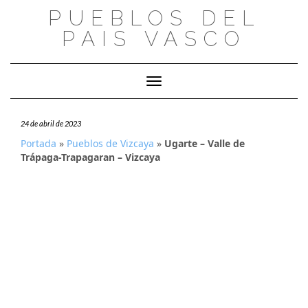
Saltar
PUEBLOS DEL
al
PAIS VASCO
contenido
Cambiar modo de navegación
24 de abril de 2023
Portada
»
Pueblos de Vizcaya
»
Ugarte – Valle de
Trápaga-Trapagaran – Vizcaya