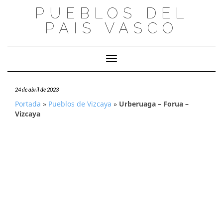
Saltar
PUEBLOS DEL
al
PAIS VASCO
contenido
Cambiar modo de navegación
24 de abril de 2023
Portada
»
Pueblos de Vizcaya
»
Urberuaga – Forua –
Vizcaya