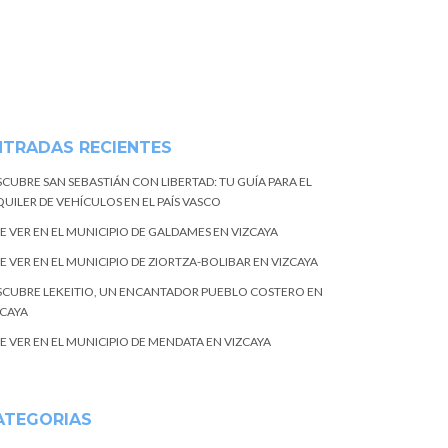
NTRADAS RECIENTES
SCUBRE SAN SEBASTIÁN CON LIBERTAD: TU GUÍA PARA EL
UILER DE VEHÍCULOS EN EL PAÍS VASCO
E VER EN EL MUNICIPIO DE GALDAMES EN VIZCAYA
E VER EN EL MUNICIPIO DE ZIORTZA-BOLIBAR EN VIZCAYA
SCUBRE LEKEITIO, UN ENCANTADOR PUEBLO COSTERO EN
ZCAYA
E VER EN EL MUNICIPIO DE MENDATA EN VIZCAYA
ATEGORIAS