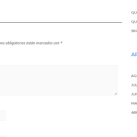
escapada
QU
QUE
SI
os obligatorios están marcados con
*
A
AG
JUL
JU
MA
ABR