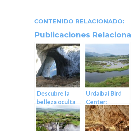
CONTENIDO RELACIONADO:
Publicaciones Relaciona
Descubre la
Urdaibai Bird
belleza oculta
Center:
de Guipuzcoa
Descubre la
en las Cuevas
vida de las aves
de Oñati
en plena