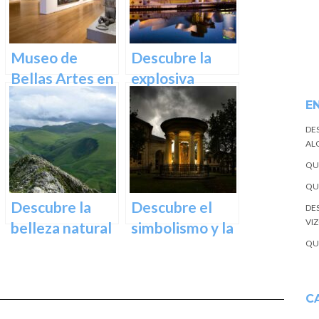
Inolvidable en
Euskadi
Museo de
Descubre la
Bellas Artes en
explosiva
Bilbao:
arquitectura
E
Descubre una
del Museo
DE
colección única
Guggenheim
ALQ
de obras
Bilbao | Visita
QU
maestras
imprescindible
QU
Descubre la
Descubre el
DE
VI
belleza natural
simbolismo y la
QU
del Parque
historia del
Natural de
Árbol de
Aralar en tu
Guernica en
C
próxima
Vizcaya