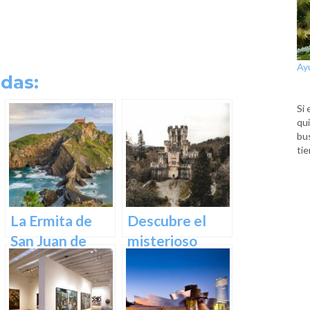
Ay
das:
Si 
qui
bu
tie
La Ermita de
Descubre el
San Juan de
misterioso
Gaztelugatxe:
encanto del
Historia, Ruta y
Castillo de
Experiencia
Butrón