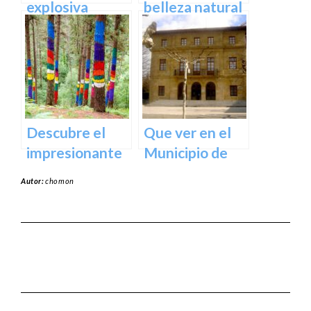
España
explosiva
belleza natural
arquitectura
del Parque
del Museo
Natural de
Guggenheim
Aralar en tu
Bilbao | Visita
próxima
imprescindible
escapada
Descubre el
Que ver en el
impresionante
Municipio de
arte natural del
Usurbil en
Autor:
chomon
Bosque de Oma
guipuzcoa
en Vizcaya