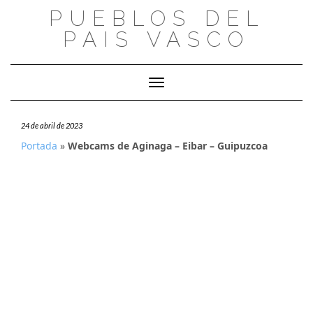
Saltar
PUEBLOS DEL
al
PAIS VASCO
contenido
Cambiar modo de navegación
24 de abril de 2023
Portada
»
Webcams de Aginaga – Eibar – Guipuzcoa