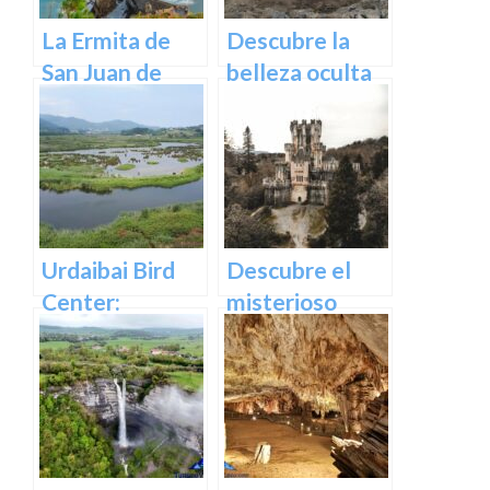
La Ermita de
Descubre la
San Juan de
belleza oculta
Gaztelugatxe:
de Guipuzcoa
Historia, Ruta y
en las Cuevas
Experiencia
de Oñati
Inolvidable en
Euskadi
Urdaibai Bird
Descubre el
Center:
misterioso
Descubre la
encanto del
vida de las aves
Castillo de
en plena
Butrón
naturaleza
vasca en