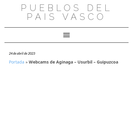
Saltar
PUEBLOS DEL
al
PAIS VASCO
contenido
Cambiar modo de navegación
24 de abril de 2023
Portada
»
Webcams de Aginaga – Usurbil – Guipuzcoa