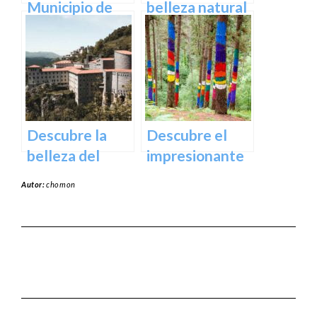
Municipio de
belleza natural
Usurbil en
del Parque
guipuzcoa
Natural de
Aralar en tu
próxima
escapada
Descubre la
Descubre el
belleza del
impresionante
Santuario de
arte natural del
Autor:
chomon
Arantzazu en
Bosque de Oma
Guipuzcoa –
en Vizcaya
Guía turística y
cultural