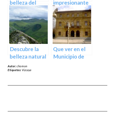
España
belleza del
impresionante
Santuario de
arte natural del
Arantzazu en
Bosque de Oma
Guipuzcoa –
en Vizcaya
Guía turística y
cultural
Descubre la
Que ver en el
belleza natural
Municipio de
del Parque
Usurbil en
Autor:
chomon
Natural de
guipuzcoa
Etiquetas:
Vizcaya
Aralar en tu
próxima
escapada