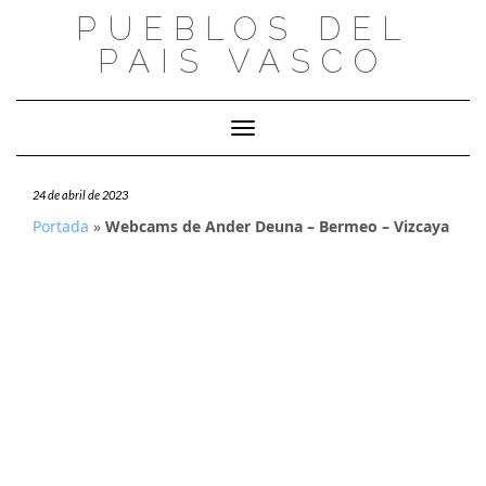
Saltar
PUEBLOS DEL
al
PAIS VASCO
contenido
Cambiar modo de navegación
24 de abril de 2023
Portada
»
Webcams de Ander Deuna – Bermeo – Vizcaya