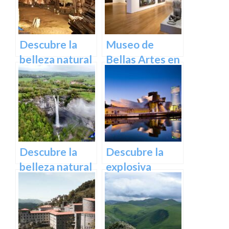
Inolvidable en
Euskadi
Descubre la
Museo de
belleza natural
Bellas Artes en
de Las Cuevas
Bilbao:
de Pozalagua:
Descubre una
Información y
colección única
Consejos.
de obras
maestras
Descubre la
Descubre la
belleza natural
explosiva
de la cascada
arquitectura
de Gujuli en
del Museo
Álava, un
Guggenheim
paraíso
Bilbao | Visita