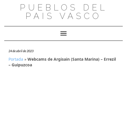
Saltar
PUEBLOS DEL
al
PAIS VASCO
contenido
Cambiar modo de navegación
24 de abril de 2023
Portada
»
Webcams de Argisain (Santa Marina) – Errezil
– Guipuzcoa