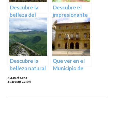
norte de
Descubre la
Descubre el
España
belleza del
impresionante
Santuario de
arte natural del
Arantzazu en
Bosque de Oma
Guipuzcoa –
en Vizcaya
Guía turística y
cultural
Descubre la
Que ver en el
belleza natural
Municipio de
del Parque
Usurbil en
Autor:
chomon
Natural de
guipuzcoa
Etiquetas:
Vizcaya
Aralar en tu
próxima
escapada