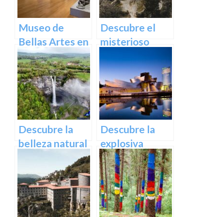
Euskadi
Museo de
Descubre el
Bellas Artes en
misterioso
Bilbao:
encanto del
Descubre una
Castillo de
colección única
Butrón
de obras
maestras
Descubre la
Descubre la
belleza natural
explosiva
de la cascada
arquitectura
de Gujuli en
del Museo
Álava, un
Guggenheim
paraíso
Bilbao | Visita
escondido en el
imprescindible