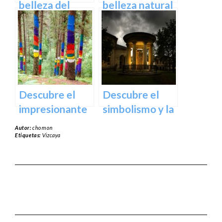
España
belleza del
belleza natural
Santuario de
del Parque
Arantzazu en
Natural de
Guipuzcoa –
Aralar en tu
Guía turística y
próxima
cultural
escapada
Descubre el
Descubre el
impresionante
simbolismo y la
arte natural del
historia del
Autor:
chomon
Bosque de Oma
Árbol de
Etiquetas:
Vizcaya
en Vizcaya
Guernica en
Vizcaya