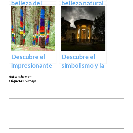
España
belleza del
belleza natural
Santuario de
del Parque
Arantzazu en
Natural de
Guipuzcoa –
Aralar en tu
Guía turística y
próxima
cultural
escapada
Descubre el
Descubre el
impresionante
simbolismo y la
arte natural del
historia del
Autor:
chomon
Bosque de Oma
Árbol de
Etiquetas:
Vizcaya
en Vizcaya
Guernica en
Vizcaya