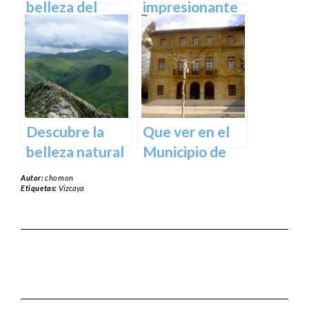
España
belleza del
impresionante
Santuario de
arte natural del
Arantzazu en
Bosque de Oma
Guipuzcoa –
en Vizcaya
Guía turística y
cultural
Descubre la
Que ver en el
belleza natural
Municipio de
del Parque
Usurbil en
Autor:
chomon
Natural de
guipuzcoa
Etiquetas:
Vizcaya
Aralar en tu
próxima
escapada